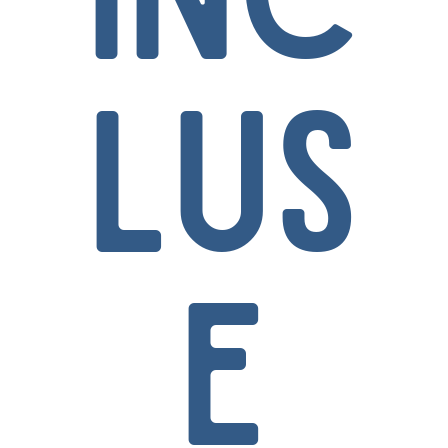
lus
e