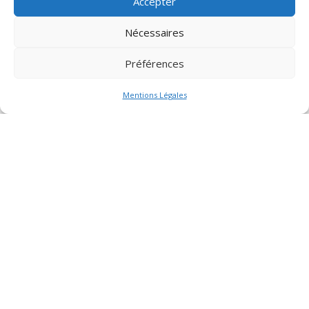
Accepter
Nécessaires
Préférences
...
E-mail


Mentions Légales
CONTACT US