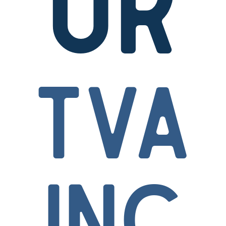
ur
TVA
inc