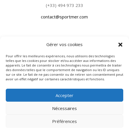
(+33) 494 973 233
contact@sportmer.com
Gérer vos cookies
PLACE DE PORT
Pour offrir les meilleures expériences, nous utilisons des technologies
telles que les cookies pour stocker et/ou accéder aux informations des
appareils. Le fait de consentir à ces technologies nous permettra de traiter
des données telles que le comportement de navigation ou les ID uniques
All. du Quai de l’Epi, 83990 Saint-Tropez
sur ce site. Le fait de ne pas consentir ou de retirer son consentement peut
avoir un effet négatif sur certaines caractéristiques et fonctions.
CHANTIER NAVAL
: 890 Chemin Peyrat, Zone du
grand pont 83310 Grimaud
Accepter
Nécessaires
Mentions légales
–
C.G.U
– SPORTMER 2026 ©
Préférences