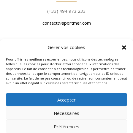
(+33) 494 973 233
contact@sportmer.com
Gérer vos cookies
Pour offrir les meilleures expériences, nous utilisons des technologies
telles que les cookies pour stocker et/ou accéder aux informations des
PLACE DE PORT
appareils. Le fait de consentir à ces technologies nous permettra de traiter
des données telles que le comportement de navigation ou les ID uniques
sur ce site. Le fait de ne pas consentir ou de retirer son consentement peut
avoir un effet négatif sur certaines caractéristiques et fonctions.
All. du Quai de l’Epi, 83990 Saint-Tropez
Accepter
CHANTIER NAVAL
: 890 Chemin Peyrat, Zone du grand pont
83310 Grimaud
Nécessaires
Préférences